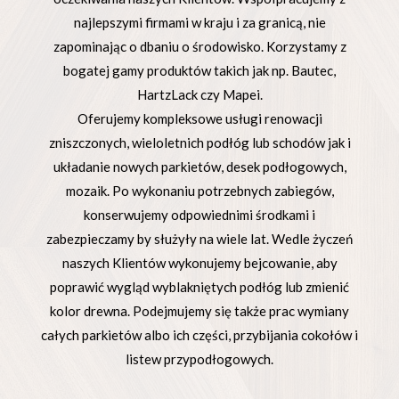
najlepszymi firmami w kraju i za granicą, nie
zapominając o dbaniu o środowisko. Korzystamy z
bogatej gamy produktów takich jak np. Bautec,
HartzLack czy Mapei.
Oferujemy kompleksowe usługi renowacji
zniszczonych, wieloletnich podłóg lub schodów jak i
układanie nowych parkietów, desek podłogowych,
mozaik. Po wykonaniu potrzebnych zabiegów,
konserwujemy odpowiednimi środkami i
zabezpieczamy by służyły na wiele lat. Wedle życzeń
naszych Klientów wykonujemy bejcowanie, aby
poprawić wygląd wyblakniętych podłóg lub zmienić
kolor drewna. Podejmujemy się także prac wymiany
całych parkietów albo ich części, przybijania cokołów i
listew przypodłogowych.